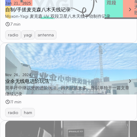
Jan 21, 2025
自制/手搓麦克森八木天线记录
Moxon-Yagi 麦克森 UV 双段卫星八木天线手动制作记录
7 min
radio
yagi
antenna
Nov 26, 2024
业余无线电进阶玩法
简单呼中继以外的进阶玩法。因为玩法太多，所以单独开一篇文章
继续记录
11 min
radio
ham