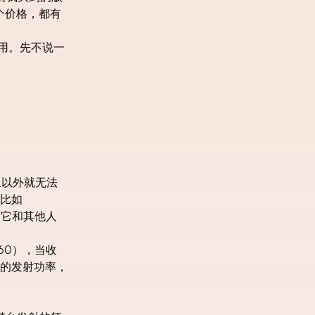
这个价格，都有
用。先不说一
里以外就无法
比如
过它和其他人
60），当收
大的发射功率，