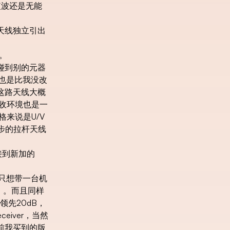
短波还是无能
M天线独立引出
。
碰到别的元器
M也是比我没改
M这路天线大概
收环境也是一
格来说是U/V
步的拉杆天线
接到新加的
只想带一台机
）。而且同样
领先20dB，
eiver，当然
目前我买到的版