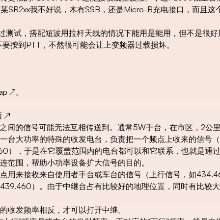
某SR2xx我不好说，木有SSB，还是Micro-B充电接口，而且
经过测试，搭配短波用拉杆天线的情况下能用是能用，但不是很好
小心不要按到PTT，不然很可能会让上变频器过载损坏。
7ap
↗
。
频
↗
台之间的信号可能无法互相传送到。通常5W手台，在市区，2公
一台大功率的特殊的收发电台，负责把一个频点上收来的信号（
9.460），于是在它覆盖范围内的电台都可以和它联系，也就是通
连范围，帮助小功率设备扩大信号的目的。
用来接收来自使用者手台或车台的信号（上行信号，如434.4
39.460）。由于中继台占有比较好的地理位置，同时有比较
的收发频率相反，才可以打开中继。