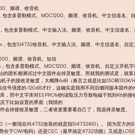
200、频谱、收音机
eprom，包含多普勒模式、MDC1200、频谱、收音机、中文信道名
Eeprom，包含多普勒模式、中文输入法、频谱、收音机、中文信道名
Eeprom，包含SI4732收音机、中文输入法、频谱、中文信道名、
C1200、频谱、收音机、短信
Eeprom，包含多普勒模式、MDC1200、频谱、收音机、自定义开
站的团长都测试过中文固件会掉灵敏度。而就我的测试是，就算是
子的接收灵敏度，大概降6dB（换言之就是比如130和130K/H
到更高信号强度的-120dB才行，这确实是我用不同后缀同版本固件的
库，而中文字库对EEPROM的读取压力导致电磁干扰到K6的接
况下比如设置的界面（我猜的
件会掉接收灵敏度，二者谁更重要看自己了，我选择灵敏度。
10（一般现在叫4732改装的就是指SI4732A10）。 因为官方的B
在于CW/电码）还是CEC（最早搞定4732功能）又或是LOSE