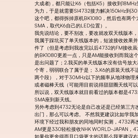
大成者)，都只能让K6（包括K5）接收到18MH
为力，于是就需要SI4732接力解决150kHz到3
这个吧，都得拆掉原机BK1080，然后也有两
SMA，取代K6自己的LED位置）。
我先说结论，要不别改，要改就改双天线版本，
我属于踩坑买了单天线版本的，短波接收效果并
件了（但是考虑到我改完以后4732的FM接收
的BK1080更差一点，只是AM能接收到而我这
是出问题了；2.我买的单天线版本没有信号放
个寄，弱弱联合了属于是； 3.K6的原装天线不
两个段），对于30MHz以下的频率从地球物理
或者磁棒天线（可能用目前说得甜甜圈天线可以
所以说，双天线版本就目前看过的版本都是473
SMA座到新天线。
另外考虑到4732无论是自己改还是已经第三
出门，那么可以考虑。 不然我更建议比如学我加
环境下经过我和朋友的同地同时实测，4732再改
AM更是330轻松接收NHK WORLD-JAPAN
如果你更舍得而且口袋更大的话那么我更建议右转更