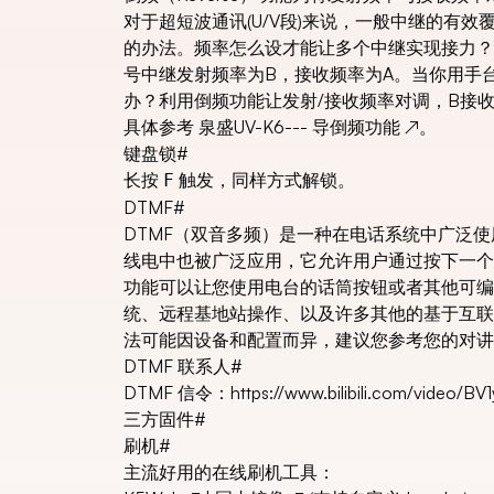
对于超短波通讯(U/V段)来说，一般中继的有
的办法。频率怎么设才能让多个中继实现接力？
号中继发射频率为B，接收频率为A。当你用手
办？利用倒频功能让发射/接收频率对调，B接
具体参考
泉盛UV-K6--- 导倒频功能
↗
。
键盘锁
#
长按
触发，同样方式解锁。
F
DTMF
#
DTMF（双音多频）是一种在电话系统中广泛
线电中也被广泛应用，它允许用户通过按下一个或
功能可以让您使用电台的话筒按钮或者其他可编
统、远程基地站操作、以及许多其他的基于互联
法可能因设备和配置而异，建议您参考您的对讲
DTMF 联系人
#
DTMF 信令：
https://www.bilibili.com/video/BV
三方固件
#
刷机
#
主流好用的在线刷机工具：