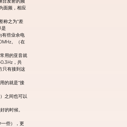
继台发射的频
为面频，相应
差称之为“差
率是
因为有些业余电
MHz。（在
常用的亚音就
0.3Hz，共
方只有接到这
用的就是“接
）之间也可以
较好的时候。
PL少一些），更