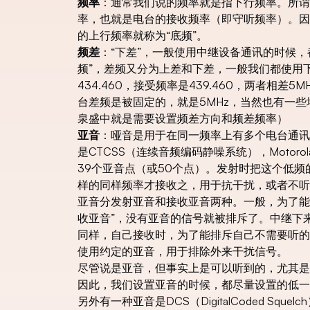
频率
：通常我们说的频率就是指下行频率。所谓
率，也就是电台的接收频率（即守听频率）。因
的上行频率就称为“底频”。
频差
：“下差”，一般使用中继设备通讯的时候
频”，差频又分为上差和下差，一般我们都使用
434.460，接受频率是439.460，两者相
台差频是被固定的，就是5MHz，当然也有一些
泉盛中就是需要设置频差方向和频差频率）
亚音
：哑音是用于在同一频率上有多个电台通讯
是CTCSS（连续音频编码静噪系统），Motorol
39个亚音点（或50个点）。发射时把这个低
样的同样频率才接收之，用于抗干扰，或者不听
亚音分发射亚音和接收亚音两种。一般，为了能
收亚音”，没有亚音的信号就被排斥了。中继下
同样，自己接收时，为了能排斥自己不需要听的
使用约定的亚音，用于排除外来干扰信号。
尽管说是亚音，但事实上是可以听到的，尤其是
因此，我们设置亚音的时候，都尽量设置的低一
另外有一种亚音是DCS（DigitalCoded Squ