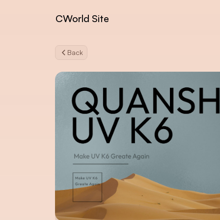
CWorld Site
Back