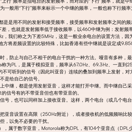
“上行”频率是指电台的发射频率，而对应的“下行”频率，就是中
为一般用“下行”频率来标示一个中继的频率，一般也称下行频率
，都是是用不同的发射和接受频率，接受频率和发射频率之间的频
下差，也就是发射频率低于接收频率，以460中继为例：发射频
差5MHz，我们称之为下差5MHz，这是一般业余电台的设置方法，
地方将差频设置的比较特殊，比如香港有些中继就是设定成9.850
时，防止与自己不相干的电台干扰的一种方法。哑音有多种，最
a称为PL，是属于模拟亚音，频率从67.0Hz、69.3Hz、一直到25
频的不可听到的信号（因此叫亚音）连续的叠加到频率上发射，对
不是给自己的信号。
上中继，都是使用发射亚音，这样才能打开中继。而中继自己采
来的信号有的不带亚音但也有带亚音的。
信号，也可以同样加上接收亚音。这样，两个电台（或几个电台
把亚音设置在高限（250Hz附近），或者接收机的低频频响比
些，以免不必要的干扰。
elch），属于数字亚音，Motorola称为DPL，有104个亚音点（D