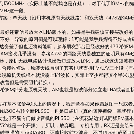
z到1300MHz（实际上能不能我也是存疑），对于低于18MHz的
0MHz这一段。
个方案：单天线（沿用本机原有天线线路）和双天线（4732的A
最好还带信号放大器LNA版本的。如果是手残建议直接买改好的
不好，导致的原因倒是可以理解：1.可能是我手残焊得不好或者
虽然变差了但也还将就能听，参考朋友那台已经改好的4732的F
个AM接收几乎没有，参考4732的两路天线是独立的证明只有A
大器，原机天线电路估计也没做短波放大优化，遇上我这边短波接
适合接收短波，原装天线写明了其实也就支持FM/U/V三个段（严
来说原机天线根本就没凑上1/4波长，实际上至少都得凑个半米起
改善但是需要阻抗转换）。
2的FM部分走原机天线，AM也就是短波部分独立走LNA或者直
方改好基本涨价40以上的情况下，我是觉得如果你愿意图一乐或者
钱300右转全新PL330，也是口袋机（真的随便裤袋一塞就行
也打不赢专门做收音机的PL330（在流花湖边测试同频FM基本
，4732就是一个开摆），所以，放弃吧。 专机专用，RX还是交给Rec
强的PL660/680，还能接收航空波段。不过PL330截至