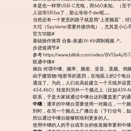
本是也一样带USB-C充电，而660未知。（至于
人说等SR3xx了，那么等你个der呢……
当然还有一个更歪的路子就是用“上变频器”，
大坨（SpyVerter需要外接供电），尤其是
官方功能
#
基础操作推荐
合集·泉盛UV-K6调制视频
↗
。
步进值调节
#
参考
https://www.bilibili.com/video/BV13a4y1S
联通中继
#
摘自
何谓中继、频率、频差、亚音、直频、倒
由于建筑物/地形等的遮挡，在地面上的2个电
通连了。为此，人们在高处建立一个天线并设置
434.460）转发到另外一个频点上（比如43
联系，于是大家就通过中继台达到覆盖更广的通
中继
：通常的中继台需要使用一对频点，一个频点
到时，在另一个频点上广播出去（下行信号，如4
所以通过中继台能够联络到更多的人。
使用中继的人的手台或车台的收发频率要和中继