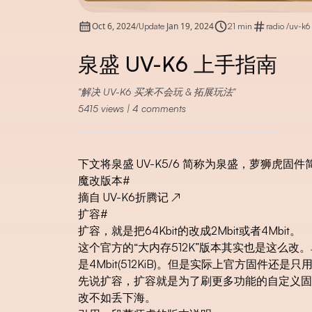
Oct 6, 2024
Jan 19, 2024
/
Update
21 min
radio
/
uv-k6
泉盛 UV-K6 上手指南
解决 UV-K6 买来不会玩 & 拓展玩法
5415
views |
4
comments
下文将泉盛 UV-K5/6 简称为泉盛，萝狮虎固件简称
魔改版本
#
摘自
UV-K6折腾记
↗
扩容
#
扩容，就是把64Kbit的改成2Mbit或者4Mbit。
这个官方的“大内存512K”版本其实也是这么改。单片
是4Mbit(512KiB)。但是实际上官方固件还是
先说扩容，扩容就是为了刷更多功能的自定义固
改不如丢下海。