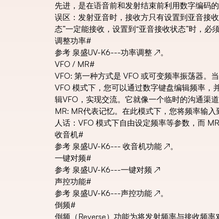
先进，是在语音前和发射结束前利用数字编码的
误区：发射亚音时，接收方只有设置到亚音接收
态”一定能接收，设置到“亚音接收状态”时，
调整功率
#
参考
泉盛UV-K6---功率调整
↗
。
VFO / MR
#
VFO: 第一种方式是 VFO 或可变频率振
VFO 模式下，您可以通过数字键盘编辑频率
辑VFO，实现交流。它就像一个临时的沟通渠道
MR: MR代表记忆。在此模式下，您将频率
人话：VFO 模式下自由设定频率等参数，而 
收音机
#
参考
泉盛UV-K6--- 收音机功能
↗
。
一键对频
#
参考
泉盛UV-K6---一键对频
↗
声控功能
#
参考
泉盛UV-K6---声控功能
↗
。
倒频
#
倒频（Reverse）功能为将发射频率与接收频率