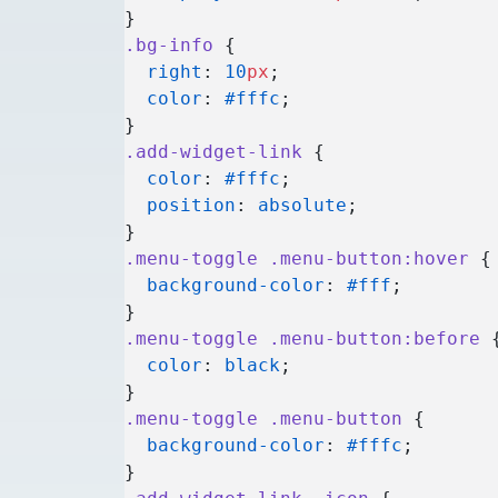
}
.bg-info
 {
  right
: 
10
px
;
  color
: 
#fffc
;
}
.add-widget-link
 {
  color
: 
#fffc
;
  position
: 
absolute
;
}
.menu-toggle
 .menu-button:hover
 {
  background-color
: 
#fff
;
}
.menu-toggle
 .menu-button:before
 
  color
: 
black
;
}
.menu-toggle
 .menu-button
 {
  background-color
: 
#fffc
;
}