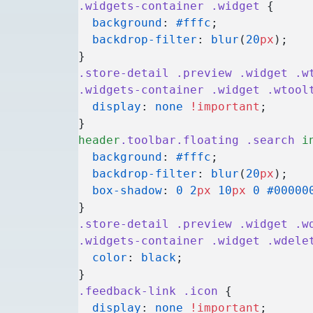
.widgets-container
 .widget
 {
  background
: 
#fffc
;
  backdrop-filter
: 
blur
(
20
px
);
}
.store-detail
 .preview
 .widget
 .w
.widgets-container
 .widget
 .wtool
  display
: 
none
 !important
;
}
header
.toolbar.floating
 .search
 i
  background
: 
#fffc
;
  backdrop-filter
: 
blur
(
20
px
);
  box-shadow
: 
0
 2
px
 10
px
 0
 #00000
}
.store-detail
 .preview
 .widget
 .w
.widgets-container
 .widget
 .wdele
  color
: 
black
;
}
.feedback-link
 .icon
 {
  display
: 
none
 !important
;