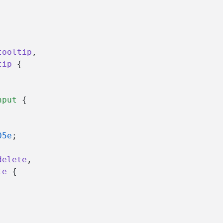
tooltip
,
tip
 {
nput
 {
05e
;
delete
,
te
 {