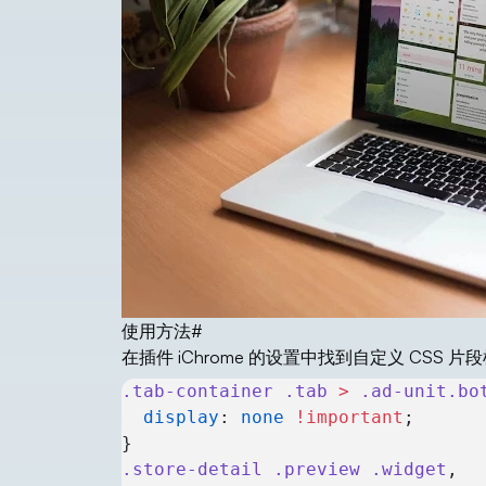
使用方法
#
在插件 iChrome 的设置中找到自定义 CS
.tab-container
 .tab
 >
 .ad-unit.bo
  display
: 
none
 !important
;
}
.store-detail
 .preview
 .widget
,