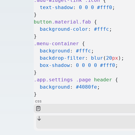
.add-widget-link
 .icon
 {
  text-shadow
: 
0
 0
 0
 #fff0
;
}
button
.material.fab
 {
  background-color
: 
#fffc
;
}
.menu-container
 {
  background
: 
#fffc
;
  backdrop-filter
: 
blur
(
20
px
);
  box-shadow
: 
0
 0
 0
 0
 #fff0
;
}
.app.settings
 .page
 header
 {
  background
: 
#4080fe
;
}
css