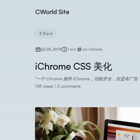
CWorld Site
Back
Jul 24, 2019
1 min
css
/
chrome
iChrome CSS 美化
一个 Chrome 插件 iChrome，功能齐全，但是
198
views |
3
comments